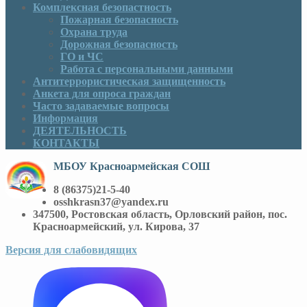
Комплексная безопастность
Пожарная безопасность
Охрана труда
Дорожная безопасность
ГО и ЧС
Работа с персональными данными
Антитеррористическая защищенность
Анкета для опроса граждан
Часто задаваемые вопросы
Информация
ДЕЯТЕЛЬНОСТЬ
КОНТАКТЫ
МБОУ Красноармейская СОШ
8 (86375)21-5-40
osshkrasn37@yandex.ru
347500, Ростовская область, Орловский район, пос.
Красноармейский, ул. Кирова, 37
Версия для слабовидящих