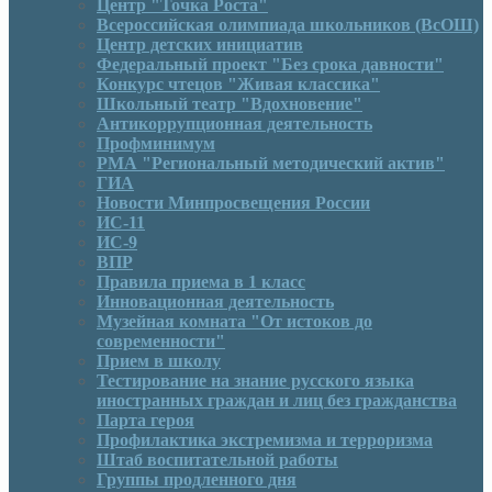
Центр "Точка Роста"
Всероссийская олимпиада школьников (ВсОШ)
Центр детских инициатив
Федеральный проект "Без срока давности"
Конкурс чтецов "Живая классика"
Школьный театр "Вдохновение"
Антикоррупционная деятельность
Профминимум
РМА "Региональный методический актив"
ГИА
Новости Минпросвещения России
ИС-11
ИС-9
ВПР
Правила приема в 1 класс
Инновационная деятельность
Музейная комната "От истоков до
современности"
Прием в школу
Тестирование на знание русского языка
иностранных граждан и лиц без гражданства
Парта героя
Профилактика экстремизма и терроризма
Штаб воспитательной работы
Группы продленного дня