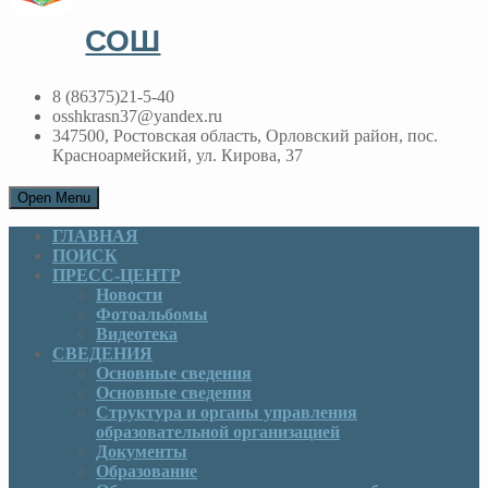
СОШ
8 (86375)21-5-40
osshkrasn37@yandex.ru
347500, Ростовская область, Орловский район, пос.
Красноармейский, ул. Кирова, 37
Open Menu
ГЛАВНАЯ
ПОИСК
ПРЕСС-ЦЕНТР
Новости
Фотоальбомы
Видеотека
СВЕДЕНИЯ
Основные сведения
Основные сведения
Структура и органы управления
образовательной организацией
Документы
Образование