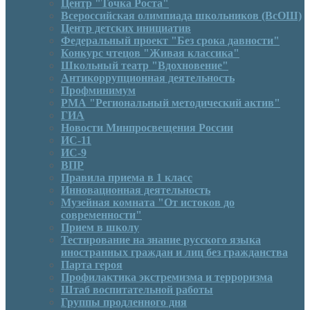
Центр "Точка Роста"
Всероссийская олимпиада школьников (ВсОШ)
Центр детских инициатив
Федеральный проект "Без срока давности"
Конкурс чтецов "Живая классика"
Школьный театр "Вдохновение"
Антикоррупционная деятельность
Профминимум
РМА "Региональный методический актив"
ГИА
Новости Минпросвещения России
ИС-11
ИС-9
ВПР
Правила приема в 1 класс
Инновационная деятельность
Музейная комната "От истоков до
современности"
Прием в школу
Тестирование на знание русского языка
иностранных граждан и лиц без гражданства
Парта героя
Профилактика экстремизма и терроризма
Штаб воспитательной работы
Группы продленного дня