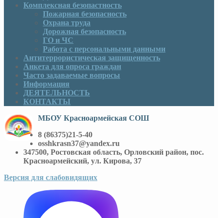
Комплексная безопастность
Пожарная безопасность
Охрана труда
Дорожная безопасность
ГО и ЧС
Работа с персональными данными
Антитеррористическая защищенность
Анкета для опроса граждан
Часто задаваемые вопросы
Информация
ДЕЯТЕЛЬНОСТЬ
КОНТАКТЫ
МБОУ Красноармейская СОШ
8 (86375)21-5-40
osshkrasn37@yandex.ru
347500, Ростовская область, Орловский район, пос.
Красноармейский, ул. Кирова, 37
Версия для слабовидящих