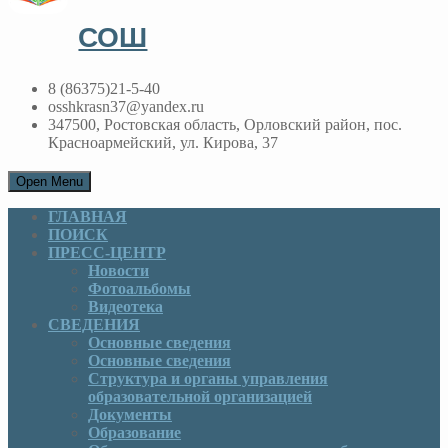
СОШ
8 (86375)21-5-40
osshkrasn37@yandex.ru
347500, Ростовская область, Орловский район, пос.
Красноармейский, ул. Кирова, 37
Open Menu
ГЛАВНАЯ
ПОИСК
ПРЕСС-ЦЕНТР
Новости
Фотоальбомы
Видеотека
СВЕДЕНИЯ
Основные сведения
Основные сведения
Структура и органы управления
образовательной организацией
Документы
Образование